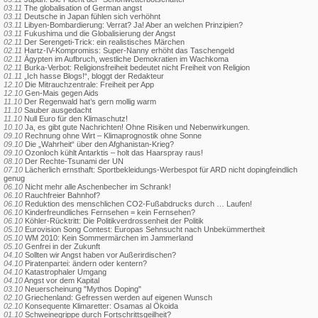
03.11
The globalisation of German angst
03.11
Deutsche in Japan fühlen sich verhöhnt
03.11
Libyen-Bombardierung: Verrat? Ja! Aber an welchen Prinzipien?
03.11
Fukushima und die Globalisierung der Angst
02.11
Der Serengeti-Trick: ein realistisches Märchen
02.11
Hartz-IV-Kompromiss: Super-Nanny erhöht das Taschengeld
02.11
Ägypten im Aufbruch, westliche Demokratien im Wachkoma
02.11
Burka-Verbot: Religionsfreiheit bedeutet nicht Freiheit von Religion
01.11
„Ich hasse Blogs!“, bloggt der Redakteur
12.10
Die Mitrauchzentrale: Freiheit per App
12.10
Gen-Mais gegen Aids
11.10
Der Regenwald hat’s gern mollig warm
11.10
Sauber ausgedacht
11.10
Null Euro für den Klimaschutz!
10.10
Ja, es gibt gute Nachrichten! Ohne Risiken und Nebenwirkungen.
09.10
Rechnung ohne Wirt – Klimaprognostik ohne Sonne
09.10
Die „Wahrheit“ über den Afghanistan-Krieg?
09.10
Ozonloch kühlt Antarktis – holt das Haarspray raus!
08.10
Der Rechte-Tsunami der UN
07.10
Lächerlich ernsthaft: Sportbekleidungs-Werbespot für ARD nicht dopingfeindlich
genug
06.10
Nicht mehr alle Aschenbecher im Schrank!
06.10
Rauchfreier Bahnhof?
06.10
Reduktion des menschlichen CO2-Fußabdrucks durch … Laufen!
06.10
Kinderfreundliches Fernsehen = kein Fernsehen?
06.10
Köhler-Rücktritt: Die Politikverdrossenheit der Politik
05.10
Eurovision Song Contest: Europas Sehnsucht nach Unbekümmertheit
05.10
WM 2010: Kein Sommermärchen im Jammerland
05.10
Genfrei in der Zukunft
04.10
Sollten wir Angst haben vor Außerirdischen?
04.10
Piratenpartei: ändern oder kentern?
04.10
Katastrophaler Umgang
04.10
Angst vor dem Kapital
03.10
Neuerscheinung "Mythos Doping"
02.10
Griechenland: Gefressen werden auf eigenen Wunsch
02.10
Konsequente Klimaretter: Osamas al Ökoida
01.10
Schweinegrippe durch Fortschrittsgeilheit?