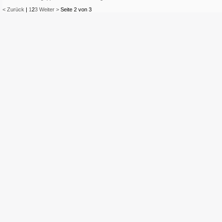
< Zurück
|
1
2
3
Weiter >
Seite 2 von 3