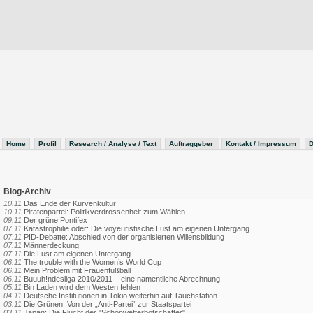
Home
Profil
Research / Analyse / Text
Auftraggeber
Kontakt / Impressum
D
Blog-Archiv
10.11
Das Ende der Kurvenkultur
10.11
Piratenpartei: Politikverdrossenheit zum Wählen
09.11
Der grüne Pontifex
07.11
Katastrophilie oder: Die voyeuristische Lust am eigenen Untergang
07.11
PID-Debatte: Abschied von der organisierten Willensbildung
07.11
Männerdeckung
07.11
Die Lust am eigenen Untergang
06.11
The trouble with the Women’s World Cup
06.11
Mein Problem mit Frauenfußball
06.11
Buuuh!ndesliga 2010/2011 – eine namentliche Abrechnung
05.11
Bin Laden wird dem Westen fehlen
04.11
Deutsche Institutionen in Tokio weiterhin auf Tauchstation
03.11
Die Grünen: Von der „Anti-Partei“ zur Staatspartei
03.11
Japan: Die Flucht der "Schönwetterbotschafter"