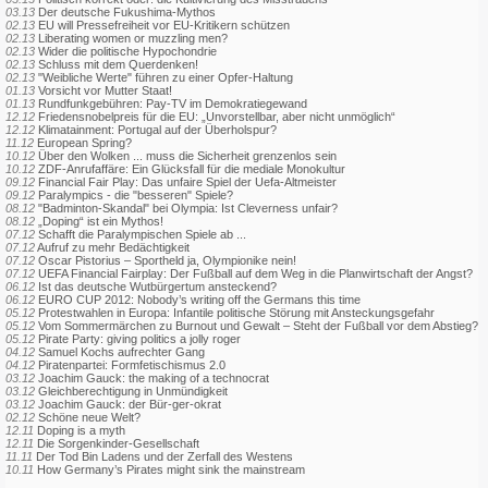
03.13
Der deutsche Fukushima-Mythos
02.13
EU will Pressefreiheit vor EU-Kritikern schützen
02.13
Liberating women or muzzling men?
02.13
Wider die politische Hypochondrie
02.13
Schluss mit dem Querdenken!
02.13
"Weibliche Werte" führen zu einer Opfer-Haltung
01.13
Vorsicht vor Mutter Staat!
01.13
Rundfunkgebühren: Pay-TV im Demokratiegewand
12.12
Friedensnobelpreis für die EU: „Unvorstellbar, aber nicht unmöglich“
12.12
Klimatainment: Portugal auf der Überholspur?
11.12
European Spring?
10.12
Über den Wolken ... muss die Sicherheit grenzenlos sein
10.12
ZDF-Anrufaffäre: Ein Glücksfall für die mediale Monokultur
09.12
Financial Fair Play: Das unfaire Spiel der Uefa-Altmeister
09.12
Paralympics - die "besseren" Spiele?
08.12
"Badminton-Skandal" bei Olympia: Ist Cleverness unfair?
08.12
„Doping“ ist ein Mythos!
07.12
Schafft die Paralympischen Spiele ab ...
07.12
Aufruf zu mehr Bedächtigkeit
07.12
Oscar Pistorius – Sportheld ja, Olympionike nein!
07.12
UEFA Financial Fairplay: Der Fußball auf dem Weg in die Planwirtschaft der Angst?
06.12
Ist das deutsche Wutbürgertum ansteckend?
06.12
EURO CUP 2012: Nobody’s writing off the Germans this time
05.12
Protestwahlen in Europa: Infantile politische Störung mit Ansteckungsgefahr
05.12
Vom Sommermärchen zu Burnout und Gewalt – Steht der Fußball vor dem Abstieg?
05.12
Pirate Party: giving politics a jolly roger
04.12
Samuel Kochs aufrechter Gang
04.12
Piratenpartei: Formfetischismus 2.0
03.12
Joachim Gauck: the making of a technocrat
03.12
Gleichberechtigung in Unmündigkeit
03.12
Joachim Gauck: der Bür-ger-okrat
02.12
Schöne neue Welt?
12.11
Doping is a myth
12.11
Die Sorgenkinder-Gesellschaft
11.11
Der Tod Bin Ladens und der Zerfall des Westens
10.11
How Germany’s Pirates might sink the mainstream