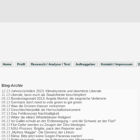
Home
Profil
Research / Analyse / Text
Auftraggeber
Kontakt / Impressum
D
Blog-Archiv
12.13
Jahresrückblick 2013: Klimahysterie und überhitzte Liberale
11.13
Liberale, lasst euch als Staatsfeinde beschimpfen!
09.13
Bundestagswahl 2013: Angela Merkel, die siegreiche Verliererin
09.13
Germans don’t need to vote green to get green
09.13
Was die Grünen-Hasser verkennen
08.13
Geschlechterpolitik als Herrschaftsinstrument
07.13
Das Fehlkonzept Nachhaltigkeit
07.13
Wider die elitäre Whistleblower-Religion!
06.13
Ist Galilei schuld an der Erdbewegung – und die Schweiz an der Flut?
06.13
Flut-Opfer werden zu Zeugen der Öko-Ideologen
05.13
NSU-Prozess: Brigitte, pack den Reporter aus!
04.13
„Mythos Maggie“: Die Demenz der Linken
03.13
Klima: Bitte jetzt keine Gegen-Paranoia starten!
03.13
Politisch korrekt oder: die Kultivierung des Misstrauens