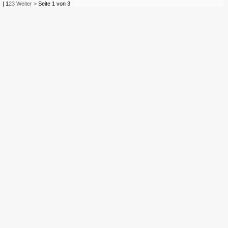
|
1
2
3
Weiter >
Seite 1 von 3