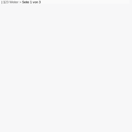
|
1
2
3
Weiter >
Seite 1 von 3