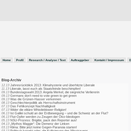
Home
Profil
Research / Analyse / Text
Auftraggeber
Kontakt / Impressum
D
Blog-Archiv
12.13
Jahresrückblick 2013: Klimahysterie und überhitzte Liberale
11.13
Liberale, lasst euch als Staatsfeinde beschimpfen!
09.13
Bundestagswahl 2013: Angela Merkel, die siegreiche Verliererin
09.13
Germans don’t need to vote green to get green
09.13
Was die Grünen-Hasser verkennen
08.13
Geschlechterpolitik als Herrschaftsinstrument
07.13
Das Fehlkonzept Nachhaltigkeit
07.13
Wider die elitäre Whistleblower-Religion!
06.13
Ist Galilei schuld an der Erdbewegung – und die Schweiz an der Flut?
06.13
Flut-Opfer werden zu Zeugen der Öko-Ideologen
05.13
NSU-Prozess: Brigitte, pack den Reporter aus!
04.13
„Mythos Maggie“: Die Demenz der Linken
03.13
Klima: Bitte jetzt keine Gegen-Paranoia starten!
03.13
Politisch korrekt oder: die Kultivierung des Misstrauens