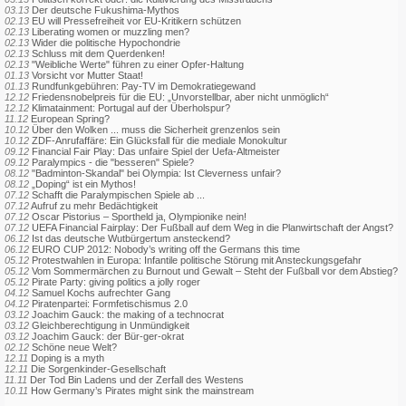
03.13
Der deutsche Fukushima-Mythos
02.13
EU will Pressefreiheit vor EU-Kritikern schützen
02.13
Liberating women or muzzling men?
02.13
Wider die politische Hypochondrie
02.13
Schluss mit dem Querdenken!
02.13
"Weibliche Werte" führen zu einer Opfer-Haltung
01.13
Vorsicht vor Mutter Staat!
01.13
Rundfunkgebühren: Pay-TV im Demokratiegewand
12.12
Friedensnobelpreis für die EU: „Unvorstellbar, aber nicht unmöglich“
12.12
Klimatainment: Portugal auf der Überholspur?
11.12
European Spring?
10.12
Über den Wolken ... muss die Sicherheit grenzenlos sein
10.12
ZDF-Anrufaffäre: Ein Glücksfall für die mediale Monokultur
09.12
Financial Fair Play: Das unfaire Spiel der Uefa-Altmeister
09.12
Paralympics - die "besseren" Spiele?
08.12
"Badminton-Skandal" bei Olympia: Ist Cleverness unfair?
08.12
„Doping“ ist ein Mythos!
07.12
Schafft die Paralympischen Spiele ab ...
07.12
Aufruf zu mehr Bedächtigkeit
07.12
Oscar Pistorius – Sportheld ja, Olympionike nein!
07.12
UEFA Financial Fairplay: Der Fußball auf dem Weg in die Planwirtschaft der Angst?
06.12
Ist das deutsche Wutbürgertum ansteckend?
06.12
EURO CUP 2012: Nobody’s writing off the Germans this time
05.12
Protestwahlen in Europa: Infantile politische Störung mit Ansteckungsgefahr
05.12
Vom Sommermärchen zu Burnout und Gewalt – Steht der Fußball vor dem Abstieg?
05.12
Pirate Party: giving politics a jolly roger
04.12
Samuel Kochs aufrechter Gang
04.12
Piratenpartei: Formfetischismus 2.0
03.12
Joachim Gauck: the making of a technocrat
03.12
Gleichberechtigung in Unmündigkeit
03.12
Joachim Gauck: der Bür-ger-okrat
02.12
Schöne neue Welt?
12.11
Doping is a myth
12.11
Die Sorgenkinder-Gesellschaft
11.11
Der Tod Bin Ladens und der Zerfall des Westens
10.11
How Germany’s Pirates might sink the mainstream