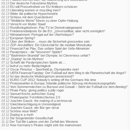
03.13
Der deutsche Fukushima-Mythos
02.13
EU will Pressefreiheit vor EU-Kritikern schützen
02.13
Liberating women or muzzling men?
02.13
Wider die politische Hypochondrie
02.13
Schluss mit dem Querdenken!
02.13
"Weibliche Werte" führen zu einer Opfer-Haltung
01.13
Vorsicht vor Mutter Staat!
01.13
Rundfunkgebühren: Pay-TV im Demokratiegewand
12.12
Friedensnobelpreis für die EU: „Unvorstellbar, aber nicht unmöglich“
12.12
Klimatainment: Portugal auf der Überholspur?
11.12
European Spring?
10.12
Über den Wolken ... muss die Sicherheit grenzenlos sein
10.12
ZDF-Anrufaffäre: Ein Glücksfall für die mediale Monokultur
09.12
Financial Fair Play: Das unfaire Spiel der Uefa-Altmeister
09.12
Paralympics - die "besseren" Spiele?
08.12
"Badminton-Skandal" bei Olympia: Ist Cleverness unfair?
08.12
„Doping“ ist ein Mythos!
07.12
Schafft die Paralympischen Spiele ab ...
07.12
Aufruf zu mehr Bedächtigkeit
07.12
Oscar Pistorius – Sportheld ja, Olympionike nein!
07.12
UEFA Financial Fairplay: Der Fußball auf dem Weg in die Planwirtschaft der Angst?
06.12
Ist das deutsche Wutbürgertum ansteckend?
06.12
EURO CUP 2012: Nobody’s writing off the Germans this time
05.12
Protestwahlen in Europa: Infantile politische Störung mit Ansteckungsgefahr
05.12
Vom Sommermärchen zu Burnout und Gewalt – Steht der Fußball vor dem Abstieg?
05.12
Pirate Party: giving politics a jolly roger
04.12
Samuel Kochs aufrechter Gang
04.12
Piratenpartei: Formfetischismus 2.0
03.12
Joachim Gauck: the making of a technocrat
03.12
Gleichberechtigung in Unmündigkeit
03.12
Joachim Gauck: der Bür-ger-okrat
02.12
Schöne neue Welt?
12.11
Doping is a myth
12.11
Die Sorgenkinder-Gesellschaft
11.11
Der Tod Bin Ladens und der Zerfall des Westens
10.11
How Germany’s Pirates might sink the mainstream