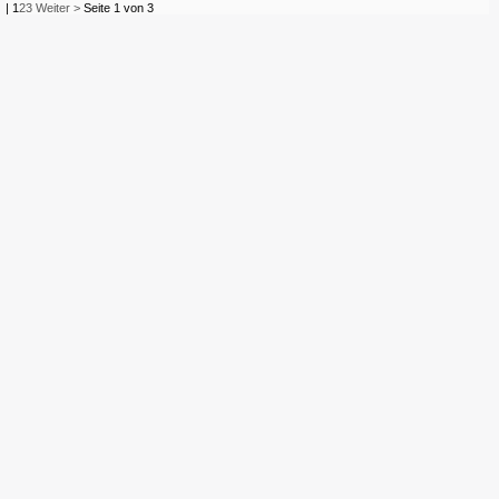
|
1
2
3
Weiter >
Seite 1 von 3