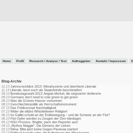
Home
Profil
Research / Analyse / Text
Auftraggeber
Kontakt / Impressum
D
Blog-Archiv
12.13
Jahresrückblick 2013: Klimahysterie und überhitzte Liberale
11.13
Liberale, lasst euch als Staatsfeinde beschimpfen!
09.13
Bundestagswahl 2013: Angela Merkel, die siegreiche Verliererin
09.13
Germans don’t need to vote green to get green
09.13
Was die Grünen-Hasser verkennen
08.13
Geschlechterpolitik als Herrschaftsinstrument
07.13
Das Fehlkonzept Nachhaltigkeit
07.13
Wider die elitäre Whistleblower-Religion!
06.13
Ist Galilei schuld an der Erdbewegung – und die Schweiz an der Flut?
06.13
Flut-Opfer werden zu Zeugen der Öko-Ideologen
05.13
NSU-Prozess: Brigitte, pack den Reporter aus!
04.13
„Mythos Maggie“: Die Demenz der Linken
03.13
Klima: Bitte jetzt keine Gegen-Paranoia starten!
03.13
Politisch korrekt oder: die Kultivierung des Misstrauens